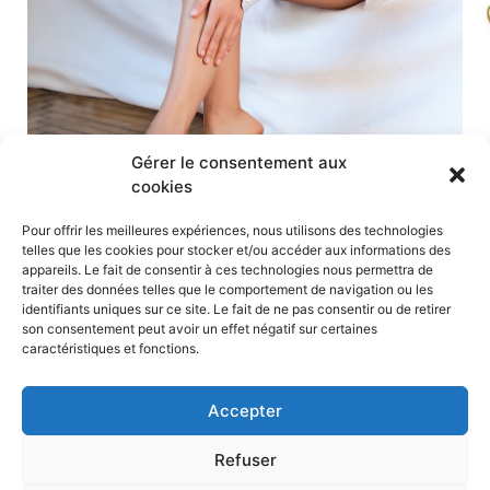
Véritable alternative à la médecine esthétique,
Hydradermie est le soin qui rajeunit visiblement la
peau...
PLUS DE DÉTAILS
Gérer le consentement aux
cookies
Pour offrir les meilleures expériences, nous utilisons des technologies
telles que les cookies pour stocker et/ou accéder aux informations des
appareils. Le fait de consentir à ces technologies nous permettra de
traiter des données telles que le comportement de navigation ou les
identifiants uniques sur ce site. Le fait de ne pas consentir ou de retirer
son consentement peut avoir un effet négatif sur certaines
caractéristiques et fonctions.
Accepter
BEAUTÉ DU REGARD ET ONGLERIE
Refuser