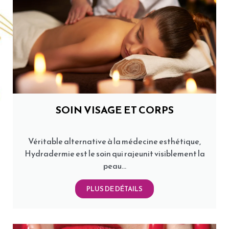
Une gamme de soin certifiée bio In &
Out
Nohèm sélectionne des ingrédients naturels (99% à 100%
du total des ingrédients), biologiques (10% à 74% du total
des ingrédients) et issus du commerce équitable (5% à
25% du total des ingrédients), certifiés par les lables bio
et équitable d’Ecocert. Portée par une démarche globale
d’éco-conception, la marque est soucieuse du respect de
l’environnement.
Bio et responsable Éthique et
engagée
Nohèm achète ses ingrédients auprès des femmes du
Sud, productrices des matières premières au coeur des
formulations cosmétiques, à un prix juste, dans l’esprit
d’un échange équitable, d’une relation commerciale qui
permet à ces femmes de vivre décemment de leur récolte.