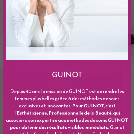
Solenne
et
son équipe
vous invitent à
découvrir notre institut chaleureux qui
fera le bonheur de votre corps afin de le
rendre chaque jour plus beau
Nos tarifs
NOS MARQUES