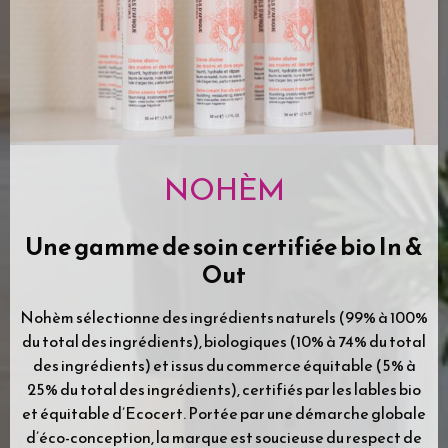
GUINOT
Depuis 40 ans, la mission de GUINOT est de rendre les
femmes plus belles grâce à des méthodes de soins
exclusives et innovantes.
Pour GUINOT, c’est
l’Esthéticienne, Professionnelle de la Beauté, qui
associera son expertise aux méthodes de soins GUINOT
pour obtenir des résultats visibles immédiats.
Guinot
créé des formules de Soins de Haute Technologie
fabriquées par son laboratoire aux normes
pharmaceutiques.
La double certification
Les laboratoires Guinot font partie des rares
établissements de fabrication de Cosmétiques à avoir
été certifiés par deux normes de qualité délivrées par le
Bureau International de Certification VERITAS.